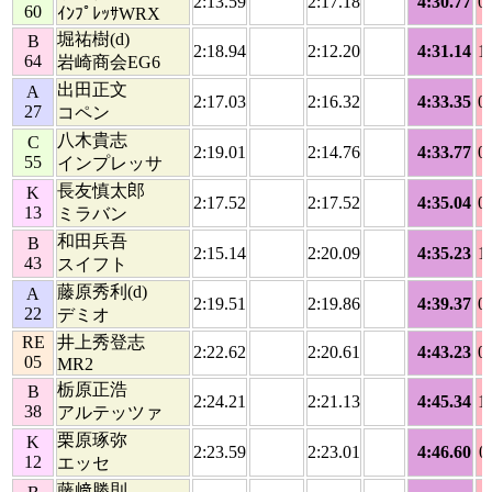
2:13.59
2:17.18
4:30.77
0
60
ｲﾝﾌﾟﾚｯｻWRX
堀祐樹(d)
B
2:18.94
2:12.20
4:31.14
1
64
岩崎商会EG6
出田正文
A
2:17.03
2:16.32
4:33.35
0
27
コペン
八木貴志
C
2:19.01
2:14.76
4:33.77
0
55
インプレッサ
長友慎太郎
K
2:17.52
2:17.52
4:35.04
0
13
ミラバン
和田兵吾
B
2:15.14
2:20.09
4:35.23
1
43
スイフト
藤原秀利(d)
A
2:19.51
2:19.86
4:39.37
0
22
デミオ
RE
井上秀登志
2:22.62
2:20.61
4:43.23
0
05
MR2
栃原正浩
B
2:24.21
2:21.13
4:45.34
1
38
アルテッツァ
栗原琢弥
K
2:23.59
2:23.01
4:46.60
0
12
エッセ
藤﨑勝則