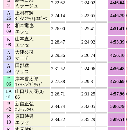
B
2:22.62
2:24.02
4:46.64
1
41
ミラージュ
A
上村有輝
2:24.14
2:22.65
4:46.79
0
26
ﾀﾞｲﾊﾂｷｬｽﾄｽﾎﾟｰﾂ
相本竜也
K
2:26.00
2:25.41
4:51.41
0
09
エッセ
山本直人
K
2:28.47
2:24.92
4:53.39
0
08
エッセ
大津公司
A
2:29.36
2:26.74
4:56.10
1
23
マーチ
田部猛
A
2:31.52
2:24.96
4:56.48
1
29
ヤリス
E
岸本香太郎
2:27.38
2:29.31
4:56.69
0
06
ﾌｨｯﾄﾊｲﾌﾞﾘｯﾄﾞ
LA
山口りん花(d)
2:26.71
2:31.25
4:57.96
0
61
86
B
新留正弘
2:34.74
2:32.05
5:06.79
1
42
ｶﾛｰﾗﾗﾝｸｽ
原田時男
K
2:34.22
2:35.29
5:09.51
0
10
エッセ
K
水元敏郎