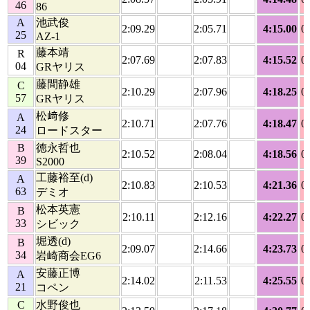
46
86
A
池武俊
2:09.29
2:05.71
4:15.00
0
25
AZ-1
藤本靖
R
2:07.69
2:07.83
4:15.52
0
04
GRヤリス
藤間静雄
C
2:10.29
2:07.96
4:18.25
0
57
GRヤリス
松﨑修
A
2:10.71
2:07.76
4:18.47
0
24
ロードスター
B
徳永哲也
2:10.52
2:08.04
4:18.56
0
39
S2000
工藤裕至(d)
A
2:10.83
2:10.53
4:21.36
0
63
デミオ
松本英憲
B
2:10.11
2:12.16
4:22.27
0
33
シビック
堀透(d)
B
2:09.07
2:14.66
4:23.73
0
34
岩崎商会EG6
安藤正博
A
2:14.02
2:11.53
4:25.55
0
21
コペン
C
水野俊也