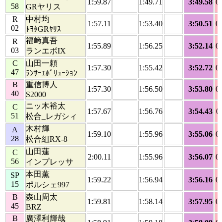
1:59.87
1:49.71
3:49.58
0
58
GRヤリス
R
中村均
1:57.11
1:53.40
3:50.51
0
02
ﾄﾖﾀGRﾔﾘｽ
福﨑真吾
R
1:55.89
1:56.25
3:52.14
0
03
ランエボIX
C
山田一頼
1:57.30
1:55.42
3:52.72
0
47
ﾗﾝｻｰｴﾎﾞﾘｭｰｼｮﾝ
B
重信博人
1:57.30
1:56.50
3:53.80
0
40
S2000
ニッ木裕太
C
1:57.67
1:56.76
3:54.43
0
51
松合_レガシィ
木村輝
A
1:59.10
1:55.96
3:55.06
0
28
松合組RX-8
山田蓮
C
2:00.11
1:55.96
3:56.07
0
56
インプレッサ
本田薫
SP
1:59.22
1:56.94
3:56.16
0
15
ポルシェ997
B
森山周太
1:59.81
1:58.14
3:57.95
0
45
BRZ
B
廣澤利輝哉