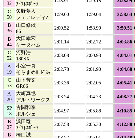
1:58.91
1:59.18
3:58.09
0
32
ｽｲﾌﾄｽﾎﾟｰﾂ
矢野夢人
C
1:59.60
1:59.04
3:58.64
0
50
フェアレディZ
B
山口修(d)
2:00.52
1:58.99
3:59.51
0
36
86
大田幸宏
B
2:01.14
2:02.72
4:03.86
0
44
ケータハム
C
河野浩
2:03.08
2:00.93
4:04.01
0
52
180SX
小室一真
A
2:02.78
2:01.90
4:04.68
0
19
そらまめﾛｰﾄﾞｽﾀｰ
C
山下芳文
2:03.36
2:02.05
4:05.41
0
53
GR86
大崎真也
A
2:03.54
2:04.73
4:08.27
0
20
アルトワークス
古閑和季
SP
2:04.97
2:05.88
4:10.85
0
18
ポルシェ
B
浜田竜二
2:07.58
2:05.30
4:12.88
0
37
ｽｲﾌﾄｽﾎﾟｰﾂ
B
橋口誠
2:08.57
2:05.91
4:14.48
0