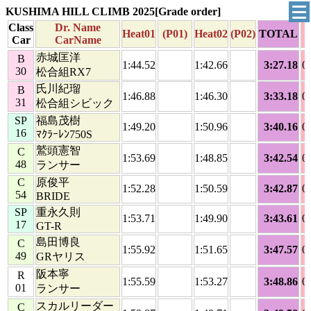
KUSHIMA HILL CLIMB 2025[Grade order]
Class
Dr. Name
Heat01
(P01)
Heat02
(P02)
TOTAL
Car
CarName
赤城匡洋
B
1:44.52
1:42.66
3:27.18
0
30
松合組RX7
氏川紀瑠
B
1:46.88
1:46.30
3:33.18
0
31
松合組シビック
SP
福島茂樹
1:49.20
1:50.96
3:40.16
0
16
ﾏｸﾗｰﾚﾝ750S
鷲頭憲智
C
1:53.69
1:48.85
3:42.54
0
48
ランサー
C
原俊平
1:52.28
1:50.59
3:42.87
0
54
BRIDE
SP
重永久則
1:53.71
1:49.90
3:43.61
0
17
GT-R
島田博良
C
1:55.92
1:51.65
3:47.57
0
49
GRヤリス
阪本寧
R
1:55.59
1:53.27
3:48.86
0
01
ランサー
スカルリーダー
C