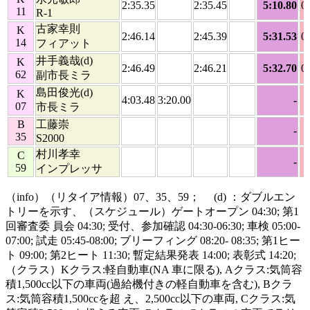
2:35.35
2:35.45
5:10.80
0
11
R-1
古家幸則
K
2:46.14
2:45.39
5:31.53
0
14
フィアット
井手義哉(d)
K
2:46.49
2:46.21
5:32.70
0
62
副市長ミラ
島田俊光(d)
K
4:03.48
3:20.00
-
07
市長ミラ
B
工藤崇
-
35
S2000
村川孝幸
C
-
59
インプレッサ
（info）（リタイア情報）07、35、59； (d) ：ダブルエン
トリーを示す、（スケジュール）ゲートオープン 04:30; 第1
回審査委 員会 04:30; 受付、参加確認 04:30-06:30; 車検 05:00-
07:00; 試走 05:45-08:00; ブリーフィング 08:20- 08:35; 第1ヒー
ト 09:00; 第2ヒート 11:30; 暫定結果発表 14:00; 表彰式 14:20;
（クラス）Kクラス:軽自動車(NA 車に限る), Aクラス:気筒容
積1,500cc以下の車両(過給機付きの軽自動車を含む), Bクラ
ス:気筒容積1,500ccを超 え、2,500cc以下の車両, Cクラス:気