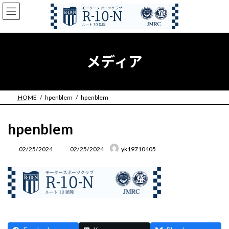
コ
ナ
ン
ビ
テ
ゲ
ン
ー
ツ
シ
へ
ョ
メディア
ス
ン
キ
に
ッ
移
プ
動
HOME
hpenblem
hpenblem
hpenblem
最
02/25/2024
02/25/2024
yk19710405
終
更
新
日
時
: