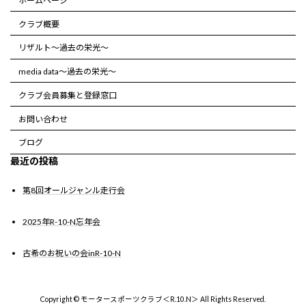
ホームページ
クラブ概要
リザルト～過去の栄光～
media data～過去の栄光～
クラブ会員募集と登録窓口
お問い合わせ
ブログ
最近の投稿
第8回オールジャンル走行会
2025年R-10-N忘年会
古希のお祝いの会inR-10-N
Copyright © モータースポーツクラブ＜R.10.N＞ All Rights Reserved.