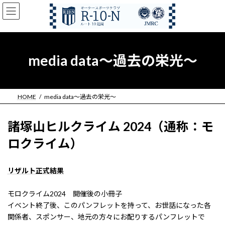
コ
ナ
ン
ビ
テ
ゲ
ン
ー
ツ
シ
へ
ョ
media data～過去の栄光～
ス
ン
キ
に
ッ
移
プ
動
HOME
media data～過去の栄光～
諸塚山ヒルクライム 2024（通称：モ
ロクライム）
リザルト正式結果
モロクライム2024 開催後の小冊子
イベント終了後、このパンフレットを持って、お世話になった各
関係者、スポンサー、地元の方々にお配りするパンフレットで