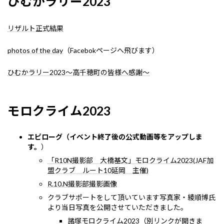
ひむかラリー2023
リザルト正式結果
photos of the day
（Facebokページへ飛びます）
ひむかラリー2023～高千穂町の皆様へ感謝～
モロクライム2023
エピローグ（イベント終了後の公式動画等をアップしま
す。
）
「R10N撮影部 大橋基文」モロクライム2023(JAF加
盟クラブ ルート10延岡 主催)
R.10.N撮影部撮影画像
クラブサポートをして頂いています写真家・綾順博氏
より当日写真を公開させていただきました。
諸塚モロクライム2023
（別リンクが開きま