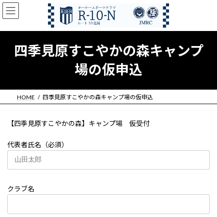
コ
ナ
ン
ビ
テ
ゲ
ン
ー
ツ
シ
四季見原すこやかの森キャンプ
へ
ョ
ス
ン
場の仮申込
キ
に
ッ
移
プ
動
HOME
四季見原すこやかの森キャンプ場の仮申込
【四季見原すこやかの森】キャンプ場 仮受付
代表者氏名（必須）
クラブ名